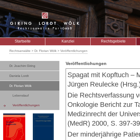
Startseite
Kanzlei
Rechtsgebiete
Rechtsanwälte > Dr. Florian Wölk > Veröffentlichungen
Veröffentlichungen
Dr. Joachim Giring
Spagat mit Kopftuch – 
Daniela Lordt
Jürgen Reulecke (Hrsg.
Dr. Florian Wölk
Die Rechtsverfassung v
Lebenslauf
Onkologie Bericht zur T
Veröffentlichungen
Medizinrecht der Univer
(MedR) 2000, S. 397-3
Der minderjährige Patie